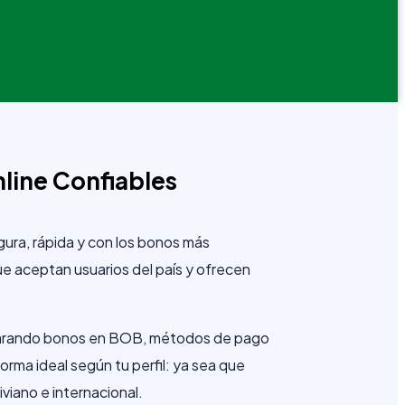
line Confiables
ura, rápida y con los bonos más
e aceptan usuarios del país y ofrecen
arando bonos en BOB, métodos de pago
orma ideal según tu perfil: ya sea que
iano e internacional.