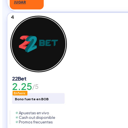
JUGAR
4
22Bet
2.25
/5
Enfasis:
Bono fuerte en BOB
Apuestas en vivo
Cash out disponible
Promos frecuentes