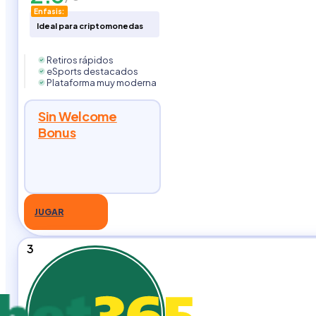
Enfasis:
Ideal para criptomonedas
Retiros rápidos
eSports destacados
Plataforma muy moderna
Sin Welcome
Bonus
JUGAR
3