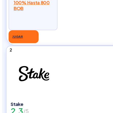
100% Hasta 800
BOB
JUGAR
2
Stake
2.3
/5